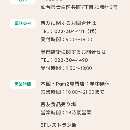
通常料金
500円（税
仙台市太白区長町7丁目20番地3号
込）
西友に関するお問合せは
電話番号
TEL：022-304-1111（代）
障害者手帳・年金手帳
200円（税
受付時間：9:00～18:00
（65歳以上）
ご提示の
込）
方
専門店街に関するお問合せは
※2,000円（税込）以上お買い上げの方が対象で
TEL：022-304-1490
す。
受付時間：9:30～18:00
本館・Part2専門店：年中無休
営業時間
営業時間：10:00～21:00まで
西友食品売り場
営業時間：24時間営業
3Fレストラン街